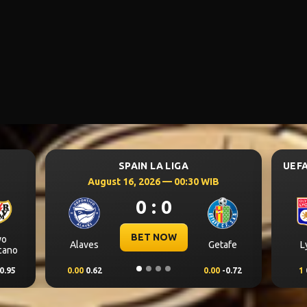
IERS
UEFA CHAMPIONS LEAGUE QUALIFIERS
UEF
August 12, 2026 — 01:15 WIB
0 : 0
BET NOW
Slovan
bahce
Mjallby
Bodo
Bratislava
.87
0.5
0.83
-0.5
0.99
0.7