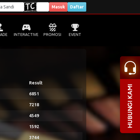
RI
SELAMAT DATANG DI SOGO188 SITUS SLOT GACOR HARI INI DAN D
Masuk
Daftar
ADE
INTERACTIVE
PROMOSI
EVENT
Result
6851
7218
4549
1592
3744