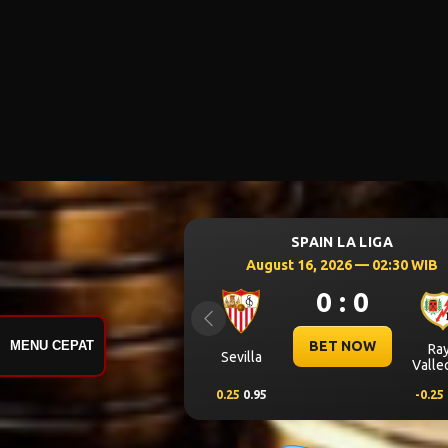
UEFA CHAMPIONS LEAGUE QUALIF
August 12, 2026 — 01:30 WIB
0 : 0
Previous
BET NOW
MENU CEPAT
SK Sturm
Fener
Graz
-0.5
0.95
0.5
0