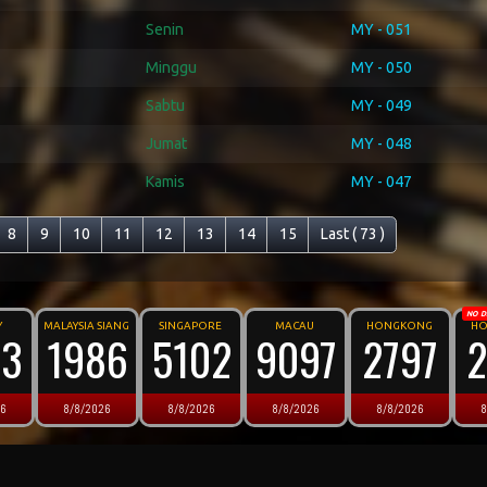
Senin
MY - 051
Minggu
MY - 050
Sabtu
MY - 049
Jumat
MY - 048
Kamis
MY - 047
8
9
10
11
12
13
14
15
Last ( 73 )
NO D
Y
MALAYSIA SIANG
SINGAPORE
MACAU
HONGKONG
H
13
1986
5102
9097
2797
2
26
8/8/2026
8/8/2026
8/8/2026
8/8/2026
8