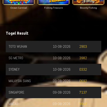
Ocean Carnival
Fishing Treasure
Bounty Fishing
Togel Result
TOTO WUHAN
10-08-2026
2903
SG METRO
10-08-2026
3982
SYDNEY
10-08-2026
0332
MALAYSIA SIANG
09-08-2026
0692
SINGAPORE
09-08-2026
7137
MACAU
09-08-2026
5562