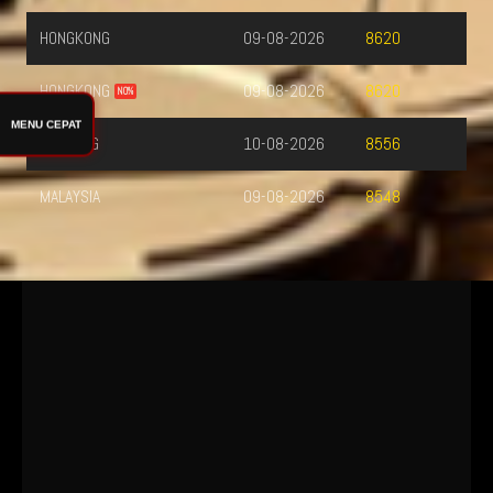
HONGKONG
09-08-2026
8620
HONGKONG
09-08-2026
8620
NO%
MENU CEPAT
HK SIANG
10-08-2026
8556
MALAYSIA
09-08-2026
8548