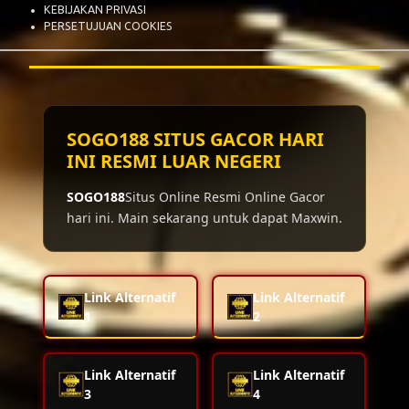
KEBIJAKAN PRIVASI
PERSETUJUAN COOKIES
SOGO188 SITUS GACOR HARI
INI RESMI LUAR NEGERI
SOGO188
Situs Online Resmi Online Gacor
hari ini. Main sekarang untuk dapat Maxwin.
Link Alternatif
Link Alternatif
1
2
Link Alternatif
Link Alternatif
3
4