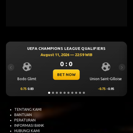
RS
UEFA CHAMPIONS LEAGUE QUALIFIERS
August 11, 2026 — 22:00 WIB
0 : 0
Previous
Next
BET NOW
aint-Gilloise
Kairat Almaty (n)
Levski Sof
.75
-0.95
0.00
0.82
0.00
-0.94
TENTANG KAMI
BANTUAN
PERATURAN
INFORMASI BANK
HUBUNGI KAMI