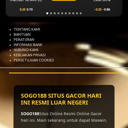
86
1
0.81
-1
0.91
TENTANG KAMI
BANTUAN
PERATURAN
INFORMASI BANK
HUBUNGI KAMI
KEBIJAKAN PRIVASI
PERSETUJUAN COOKIES
SOGO188 SITUS GACOR HARI
INI RESMI LUAR NEGERI
SOGO188
Situs Online Resmi Online Gacor
hari ini. Main sekarang untuk dapat Maxwin.