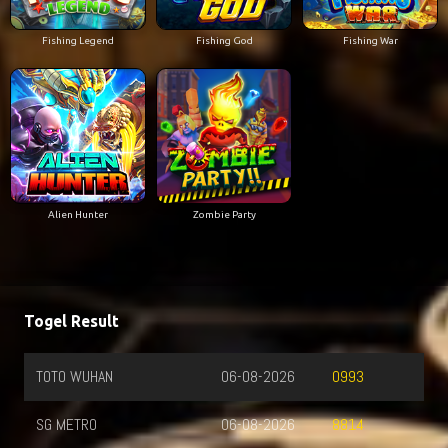
Fishing Legend
Fishing God
Fishing War
Alien Hunter
Zombie Party
Togel Result
TOTO WUHAN
06-08-2026
0993
SG METRO
06-08-2026
8814