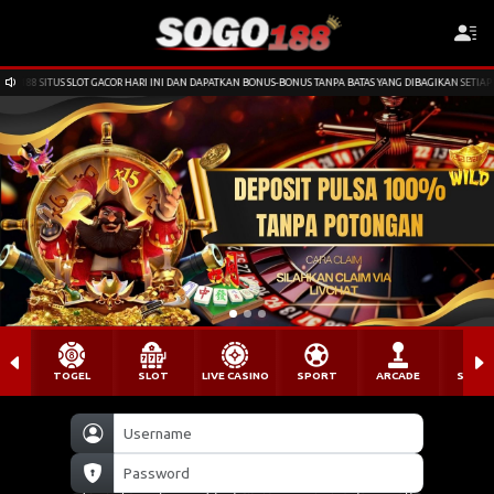
 SITUS SLOT GACOR HARI INI DAN DAPATKAN BONUS-BONUS TANPA BATAS YANG DIBAGIKAN SETIAP HARI
TOGEL
SLOT
LIVE CASINO
SPORT
ARCADE
SABU