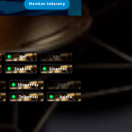
Mainkan Sekarang
BNI
BRI
SeaBank
Sinarmas
ShopeePay
GOPAY
k
Telkomsel
Axiata