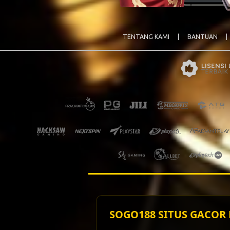
TENTANG KAMI
|
BANTUAN
|
SOGO188 SITUS GACOR 