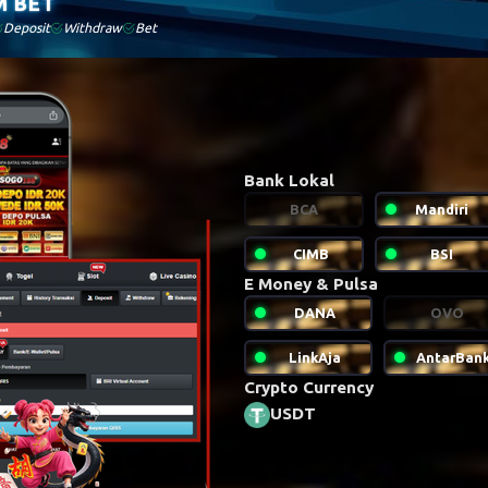
M BET
Deposit
Withdraw
Bet
Bank Lokal
BCA
Mandiri
CIMB
BSI
E Money & Pulsa
DANA
OVO
LinkAja
AntarBan
Crypto Currency
USDT