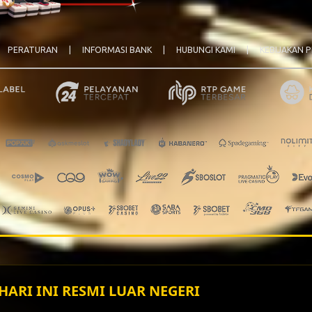
PERATURAN
|
INFORMASI BANK
|
HUBUNGI KAMI
|
KEBIJAKAN P
HARI INI RESMI LUAR NEGERI