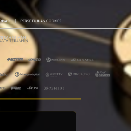
RIVASI
|
PERSETUJUAN COOKIES