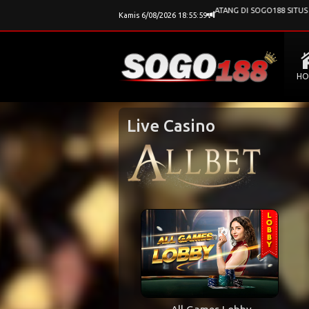
SELAMAT DATANG DI SOGO188 SITUS SLOT GACOR H
Kamis 6/08/2026 18:56:01
HO
Live Casino