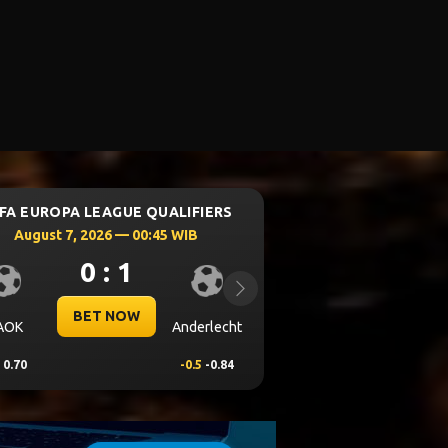
FA EUROPA LEAGUE QUALIFIERS
August 7, 2026 — 00:00 WIB
1 : 0
Next
BET NOW
oln Red
Omonia
s (n)
Nicosia
0
-0.34
0.00
0.22