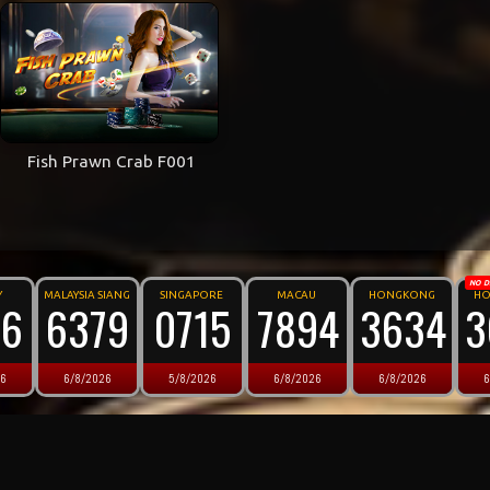
Fish Prawn Crab F001
NO D
Y
MALAYSIA SIANG
SINGAPORE
MACAU
HONGKONG
H
16
6379
0715
7894
3634
3
26
6/8/2026
5/8/2026
6/8/2026
6/8/2026
6