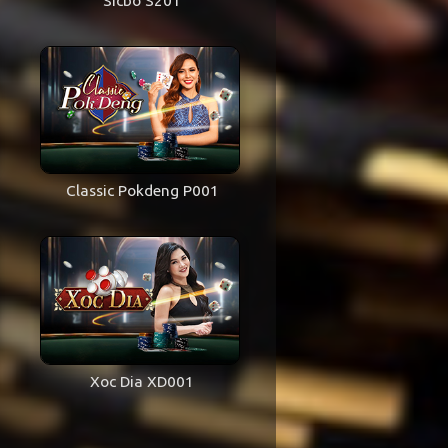
Sicbo S201
Classic Pokdeng P001
Xoc Dia XD001