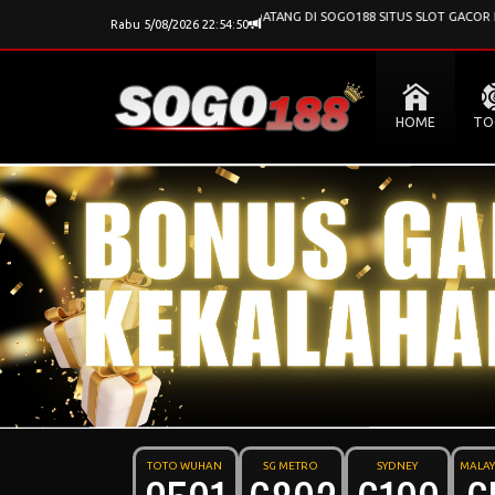
SELAMAT DATANG DI SOGO188 SITUS SLOT GACOR HAR
Rabu 5/08/2026 22:54:50
HOME
TO
TOTO WUHAN
SG METRO
SYDNEY
MALAY